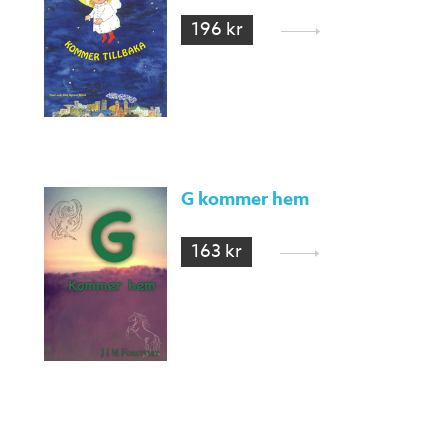
196 kr
G kommer hem
163 kr