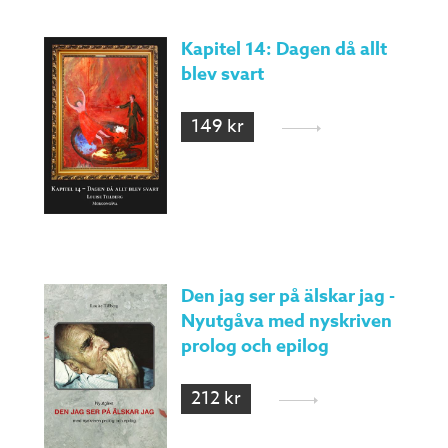
Kapitel 14: Dagen då allt
blev svart
149 kr
Den jag ser på älskar jag -
Nyutgåva med nyskriven
prolog och epilog
212 kr