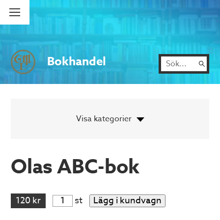
Bokhandel
Olas ABC-bok
120 kr
st
Lägg i kundvagn