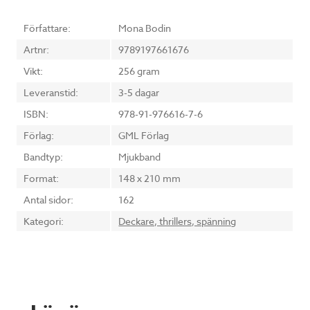
Författare:
Mona Bodin
Artnr:
9789197661676
Vikt:
256 gram
Leveranstid:
3-5 dagar
ISBN:
978-91-976616-7-6
Förlag:
GML Förlag
Bandtyp:
Mjukband
Format:
148 x 210 mm
Antal sidor:
162
Kategori:
Deckare, thrillers, spänning