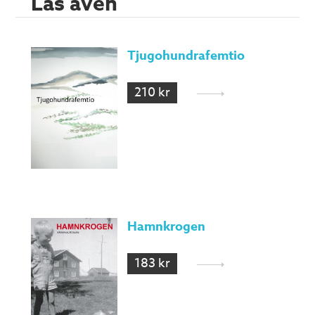
Läs även
Tjugohundrafemtio
210 kr
Hamnkrogen
183 kr