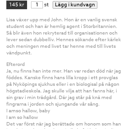
145 kr
st
Lägg i kundvagn
Lisa växer upp med John. Hon är en vanlig svensk
student och han är hemlig agent i Storbritannien.
Så blir även hon rekryterad till organisationen och
lever sedan dubbelliv. Hennes sökande efter kärlek
och meningen med livet tar henne med till livets
vändpunkt.
Efterord
Ja, nu finns han inte mer. Han var redan död när jag
föddes. Kanske finns hans lilla kropp i ett provglas
på Nyköpings sjukhus eller i en biologisal på någon
högstadieskola. Jag skulle vilja att han fanns här, i
sin grav i min trädgård. Där jag står på knä med
fingrarna i jorden och sjungande vår sång.
I amso hallow, baby
I am so hallow
Det var först när jag berättade om honom som han