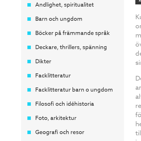
Andlighet, spiritualitet
K
Barn och ungdom
o
Böcker på främmande språk
m
ö
Deckare, thrillers, spänning
d
Dikter
s
Facklitteratur
D
a
Facklitteratur barn o ungdom
a
Filosofi och idéhistoria
r
f
Foto, arkitektur
h
Geografi och resor
t