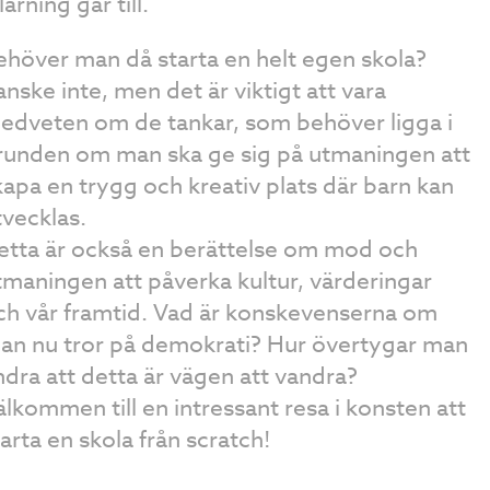
lärning går till.
ehöver man då starta en helt egen skola?
anske inte, men det är viktigt att vara
edveten om de tankar, som behöver ligga i
runden om man ska ge sig på utmaningen att
kapa en trygg och kreativ plats där barn kan
tvecklas.
etta är också en berättelse om mod och
tmaningen att påverka kultur, värderingar
ch vår framtid. Vad är konskevenserna om
an nu tror på demokrati? Hur övertygar man
ndra att detta är vägen att vandra?
älkommen till en intressant resa i konsten att
tarta en skola från scratch!