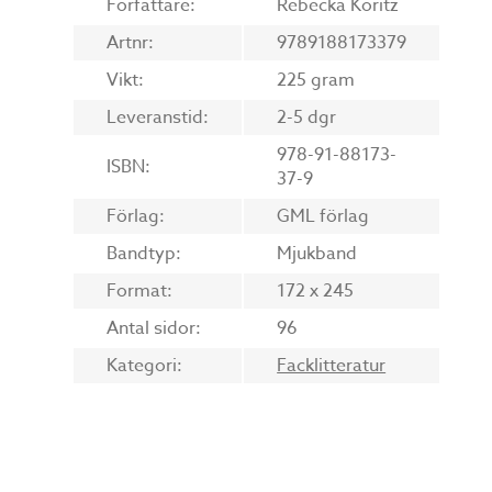
Författare:
Rebecka Koritz
Artnr:
9789188173379
Vikt:
225 gram
Leveranstid:
2-5 dgr
978-91-88173-
ISBN:
37-9
Förlag:
GML förlag
Bandtyp:
Mjukband
Format:
172 x 245
Antal sidor:
96
Kategori:
Facklitteratur