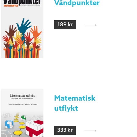
Vändpunkter
189 kr
Matematisk
utflykt
333 kr