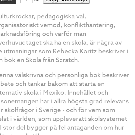
ulturkrockar, pedagogiska val,
rganisatoriskt vemod, konflikthantering,
arknadsföring och varför man
verhuvudtaget ska ha en skola, är några av
e utmaningar som Rebecka Koritz beskriver i
in bok en Skola från Scratch.
enna välskrivna och personliga bok beskriver
rbete och tankar bakom att starta en
lternativ skola i Mexiko. Innehållet och
esonemangen har i allra högsta grad relevans
ör skolfrågor i Sverige - och för vem som
elst i världen, som uppleveratt skolsystemet
ill stor del bygger på fel antaganden om hur