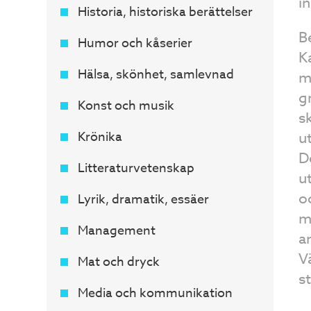
in
Historia, historiska berättelser
B
Humor och kåserier
K
Hälsa, skönhet, samlevnad
m
g
Konst och musik
s
Krönika
u
D
Litteraturvetenskap
u
o
Lyrik, dramatik, essäer
m
Management
a
V
Mat och dryck
s
Media och kommunikation