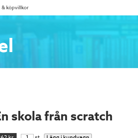
 & köpvillkor
el
En skola från scratch
262 kr
st
Lägg i kundvagn