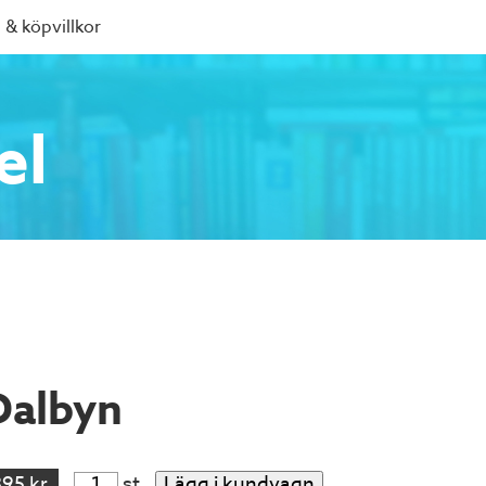
 & köpvillkor
el
Dalbyn
395 kr
st
Lägg i kundvagn