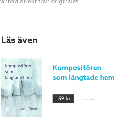
kannad direkt från originalet.
Läs även
Kompositören
som längtade hem
159 kr