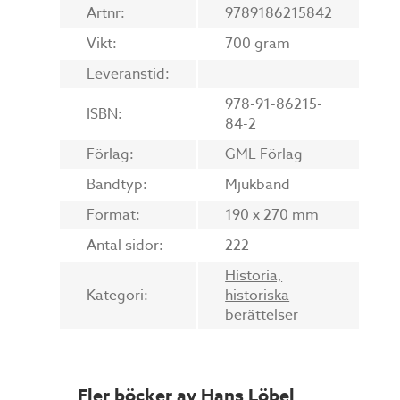
Artnr:
9789186215842
Vikt:
700 gram
Leveranstid:
978-91-86215-
ISBN:
84-2
Förlag:
GML Förlag
Bandtyp:
Mjukband
Format:
190 x 270 mm
Antal sidor:
222
Historia,
Kategori:
historiska
berättelser
Fler böcker av Hans Löbel