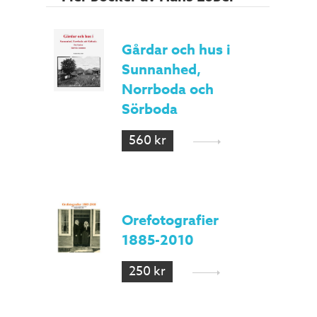
Gårdar och hus i
Sunnanhed,
Norrboda och
Sörboda
560 kr
Orefotografier
1885-2010
250 kr