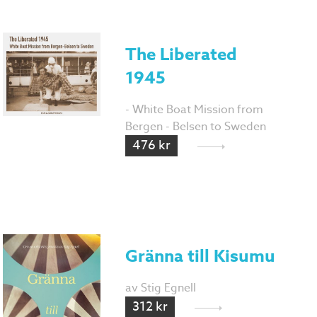
The Liberated
1945
- White Boat Mission from
Bergen - Belsen to Sweden
476 kr
Gränna till Kisumu
av Stig Egnell
312 kr