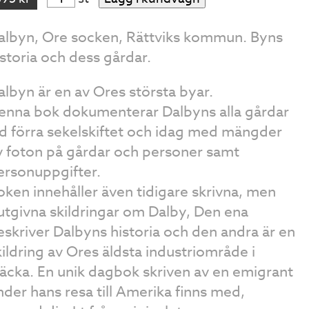
albyn, Ore socken, Rättviks kommun. Byns
istoria och dess gårdar.
albyn är en av Ores största byar.
enna bok dokumenterar Dalbyns alla gårdar
id förra sekelskiftet och idag med mängder
v foton på gårdar och personer samt
ersonuppgifter.
oken innehåller även tidigare skrivna, men
utgivna skildringar om Dalby, Den ena
eskriver Dalbyns historia och den andra är en
kildring av Ores äldsta industriområde i
jäcka. En unik dagbok skriven av en emigrant
nder hans resa till Amerika finns med,