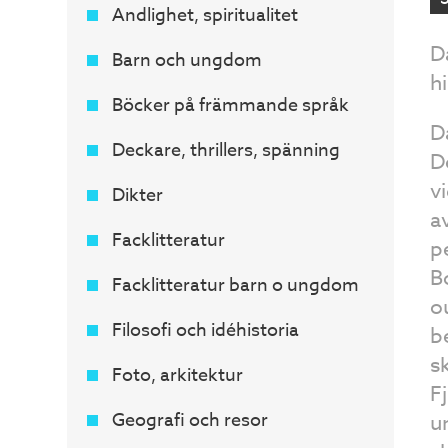
Andlighet, spiritualitet
D
Barn och ungdom
h
Böcker på främmande språk
D
Deckare, thrillers, spänning
D
v
Dikter
a
Facklitteratur
p
B
Facklitteratur barn o ungdom
o
Filosofi och idéhistoria
b
s
Foto, arkitektur
F
Geografi och resor
u