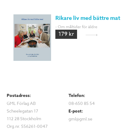
Rikare liv med bättre mat
- Om måltider för äldre
179 kr
Postadress:
Telefon:
GML Förlag AB
08-650 85 54
Scheelegatan 17
E-post:
112 28 Stockholm
gml@gml.se
Org.nr. 556261-0047