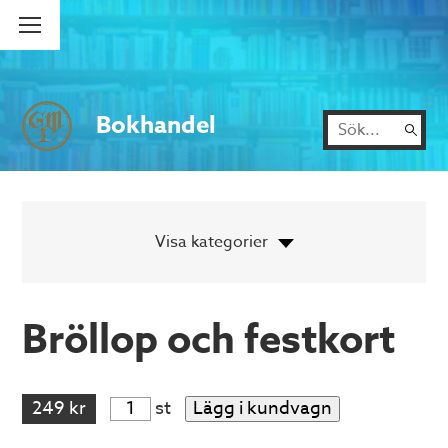
Bokhandel
Bröllop och festkort
249 kr
st
Lägg i kundvagn