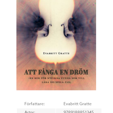
Författare:
Evabritt Gratte
Artnr:
9789188851345