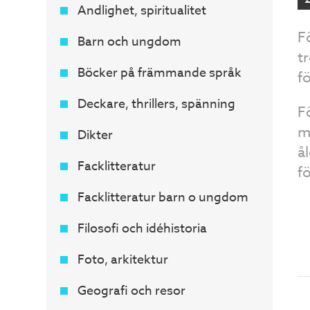
Andlighet, spiritualitet
F
Barn och ungdom
t
Böcker på främmande språk
f
Deckare, thrillers, spänning
F
m
Dikter
å
Facklitteratur
f
Facklitteratur barn o ungdom
Filosofi och idéhistoria
Foto, arkitektur
Geografi och resor