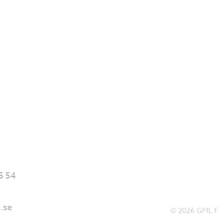
5 54
.se
© 2026 GML För