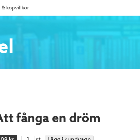
 & köpvillkor
el
Att fånga en dröm
208 kr
st
Lägg i kundvagn