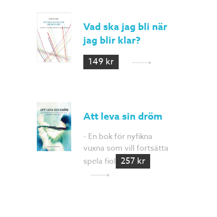
Vad ska jag bli när
jag blir klar?
149 kr
Att leva sin dröm
- En bok för nyfikna
vuxna som vill fortsätta
257 kr
spela fiol