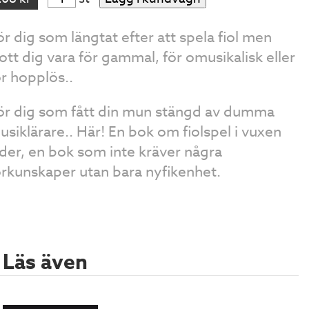
ör dig som längtat efter att spela fiol men
rott dig vara för gammal, för omusikalisk eller
ör hopplös..
ör dig som fått din mun stängd av dumma
usiklärare.. Här! En bok om fiolspel i vuxen
lder, en bok som inte kräver några
örkunskaper utan bara nyfikenhet.
Läs även