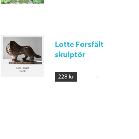
Lotte Forsfält
skulptör
228 kr