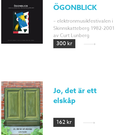
ÖGONBLICK
– elektronmusikfestivalen i
Skinnskatteberg 1982-2001
av Curt Lunberg
300 kr
Jo, det är ett
elskåp
162 kr